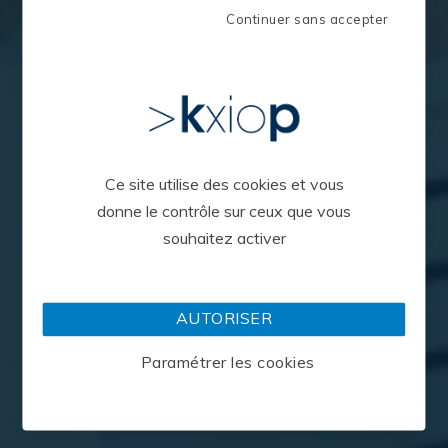
Continuer sans accepter
kxiop
Ce site utilise des cookies et vous
Cabinet de conseil en Stratégie,
donne le contrôle sur ceux que vous
Organisation et Innovation
souhaitez activer
NOS COMPÉTENCES
NOS CLIENTS
AUTORISER
Paramétrer les cookies